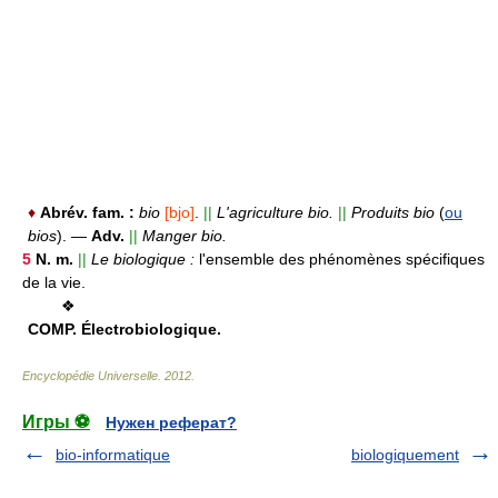
♦
Abrév. fam. :
bio
[bjo]
.
||
L'agriculture bio.
||
Produits bio
(
ou
bios
).
—
Adv.
||
Manger bio.
5
N. m.
||
Le biologique :
l'ensemble des phénomènes spécifiques
de la vie.
❖
COMP.
Électrobiologique.
Encyclopédie Universelle
.
2012
.
Игры ⚽
Нужен реферат?
bio-informatique
biologiquement