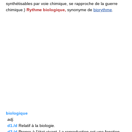
synthétisables par voie chimique, se rapproche de la guerre
chimique.)
Rythme biologique,
synonyme de
biorythme
.
biologique
adj.
d1./d
Relatif à la biologie.
d2./d
Propre à l'état vivant. La reproduction est une fonction