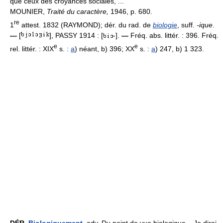
que ceux des croyances sociales, ...
MOUNIER,
Traité du caractère,
1946, p. 680.
re
1
attest. 1832 (RAYMOND); dér. du rad. de
biologie
, suff.
-ique
.
—
[
], PASSY 1914 : [
-].
—
Fréq. abs. littér. : 396. Fréq.
e
e
rel. littér. : XIX
s. :
a
) néant, b) 396; XX
s. :
a
) 247, b) 1 323.