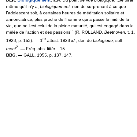
DÉR.
Biologiquement
, adv. Du point de vue biologique. ,,Je dirai
même qu'il n'y a,
biologiquement,
rien de surprenant à ce que
l'adolescent soit, à certaines heures de méditation solitaire et
annonciatrice, plus proche de l'homme qui a passé le midi de la
vie, que ne l'est celui de la pleine maturité, qui est engagé dans la
mêlée de l'action et des passions`` (R. ROLLAND,
Beethoven,
t. 1,
re
1928, p. 153).
—
1
attest. 1928
id.
; dér. de
biologique,
suff.
-
2
ment
.
—
Fréq. abs. littér. : 15.
BBG. —
GALL. 1955, p. 137, 147.