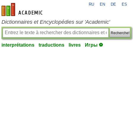
RU
EN
DE
ES
fr-academic.com
Dictionnaires et Encyclopédies sur 'Academic'
Recherche!
interprétations
traductions
livres
Игры ⚽